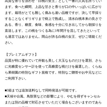
高貴な香りを漂わせ「白桃の女王」として一番の人気を誇ってい
ます。食べた瞬間、上品な甘さと香りが口の中いっぱいに広がり
ます。栽培がとても難しく痛みも速い品種ですが、決して早採り
することなくギリギリまで樹上で熟成し、清水白桃本来の良さで
ある、香り、糖度、食味、食感を十分に引き出してから朝採りを
直送します。この桃をつくる為に1年間汗を流してきたといって
も過言ではありません。岡山が誇る白桃の女王、ぜひご堪能くだ
さい。
【プレミアムギフト】
品質が特に優れていて外観も美しく大玉なものだけを選別、さら
に光糖度センサー計を使って高糖度な桃だけを厳選した、くらね
ら果樹園の特別なギフト規格です。特別なご贈答やお中元などに
ご利用下さい。
■3箱までは追加送料なしで同時発送が可能です。
■天候や台風、鳥獣害などの影響により、やむを得ずキャンセル
または別の品種で対応させていただく場合もございますのであら