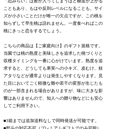
「恋みらい」は蜜が入ってしまうほど糖度が上がる
こともあり、もはや反則レベルになることも。サイ
ズが小さいことだけが唯一の欠点ですが、この桃を
知らずして早生桃は語れません。一度食べればこの
桃にきっと恋をするでしょう。
こちらの商品は【ご家庭向け】のギフト規格です。
当園では桃の熟度と美味しさを追求した桃づくりと
収穫タイミングを一番に心がけています。熟度を追
求すると、どうしても果実への小キズ、皮むけ、枝
アタリなどが通常よりは発生しやすくなります。見
た目においてごく軽微な難や若干の変形が生じたも
のが一部含まれる場合がありますが、味に大きな影
響はありませんので、知人への贈り物などにも安心
してご利用下さい。
■3箱までは追加送料なしで同時発送が可能です。
■熨斗の対応不可（プレミアムギフトでのみ可能）