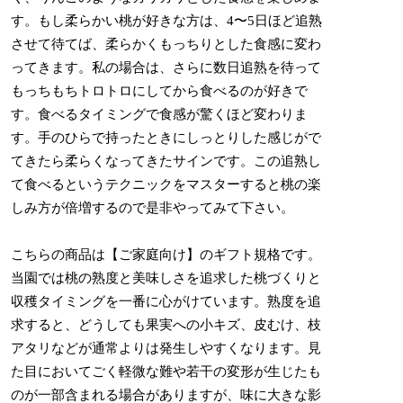
す。もし柔らかい桃が好きな方は、4〜5日ほど追熟
させて待てば、柔らかくもっちりとした食感に変わ
ってきます。私の場合は、さらに数日追熟を待って
もっちもちトロトロにしてから食べるのが好きで
す。食べるタイミングで食感が驚くほど変わりま
す。手のひらで持ったときにしっとりした感じがで
てきたら柔らくなってきたサインです。この追熟し
て食べるというテクニックをマスターすると桃の楽
しみ方が倍増するので是非やってみて下さい。
こちらの商品は【ご家庭向け】のギフト規格です。
当園では桃の熟度と美味しさを追求した桃づくりと
収穫タイミングを一番に心がけています。熟度を追
求すると、どうしても果実への小キズ、皮むけ、枝
アタリなどが通常よりは発生しやすくなります。見
た目においてごく軽微な難や若干の変形が生じたも
のが一部含まれる場合がありますが、味に大きな影